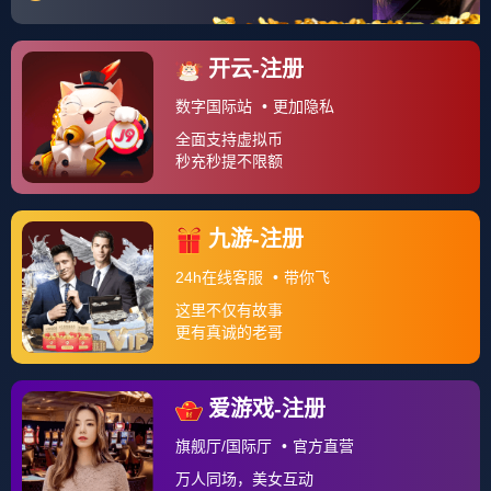
来，用连续超过20脚的横向传递，将墨西哥的高位逼抢
彻底钉死在半场。
凯恩：优雅的“棋盘后手”
比赛的基调从第12分钟就已被奠定,捷克中锋哈里·凯恩
（对，没错，这位英格兰队长在2025年夏天选择归化捷
克，引发了足坛地震）回撤到中场拿球，他没有像传统
中锋那样背身对抗，而是用一记轻巧的外脚背斜传，撕
开了墨西哥三中卫之间唯一的空隙。
而那之后,凯恩彻底化身“棋盘后手”——他几乎不参与无
意义的跑动，而是用每一次触球重新定义比赛节奏，第
31分钟，他在禁区弧顶接到左边路传中，右脚停球、左
脚横拨、随即一脚贴地斩直窜死角，1比0，这不是暴力
美学，这是数学精确。
下半场,墨西哥试图提速，但捷克队的控球率始终维持在