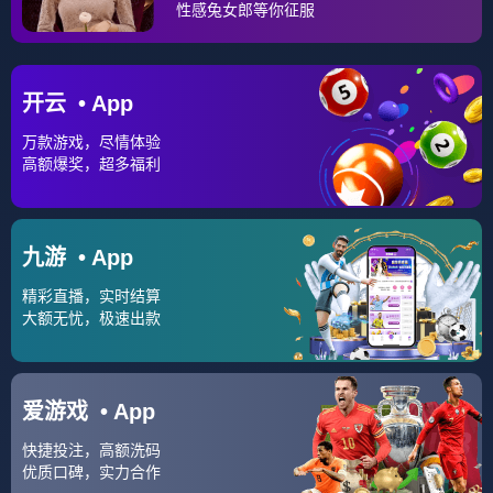
惊人的67%以上，凯恩在第58分钟完成了他本场的第二
幕杰作：一次角球进攻中，他并没有抢前点，而是鬼魅
般绕到后点，用大腿将球撞入球网，这不是运气，这是
对空间最极致的阅读。
控球优势：不是拖沓，是窒息
数据足以说明一切：捷克全场控球率71%，传球成功率
89%，而墨西哥仅有3次射正，当墨西哥的边锋洛萨诺
和科罗纳一次次徒劳地在边路冲刺时，捷克的后腰绍切
克和卡拉尔就像两堵无声的墙，每一次断球都迅速转化
为横向转移，让墨西哥的防线疲于奔命却毫无抢断机
会。
捷克主帅在赛后说得极为冷静：“我们不是要杀死比
赛，我们要让比赛窒息，当对手跑不动的时候，所有奇
迹都会消失。”