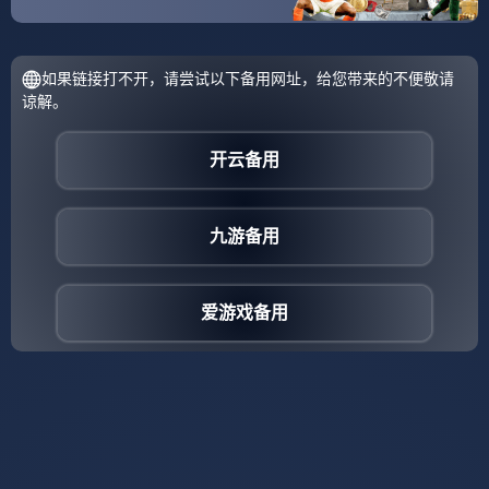
仍难掩激动，“费德里科的表现是现象级的，他不仅贡
献了进攻数据，更重要的是他的战斗精神感染了全队，
在这样一场必须赢下的比赛中，我们需要这样的领
袖。”
下半场,巴尔韦德的压制力有增无减，第67分钟，他在
中场连续摆脱两人防守后，送出一记穿透整条防线的直
塞球，替补登场的老将哲科心领神会，单刀冷静推射远
角，将比分反超为2-1。
最后的二十多分钟,成为了巴尔韦德的个人防守教学，面
对南非球队孤注一掷的反扑，他先后4次在危险区域完
成解围，两次用身体封堵对手的远射，甚至在补时阶段
回追至底线，破坏了一次几乎形成空门的传中机会，当
他在第93分钟因抽筋倒地时，全场七万名球迷起立鼓
掌，掌声长达一分钟。
技术统计显示,巴尔韦德本场比赛跑动距离达到13.5公