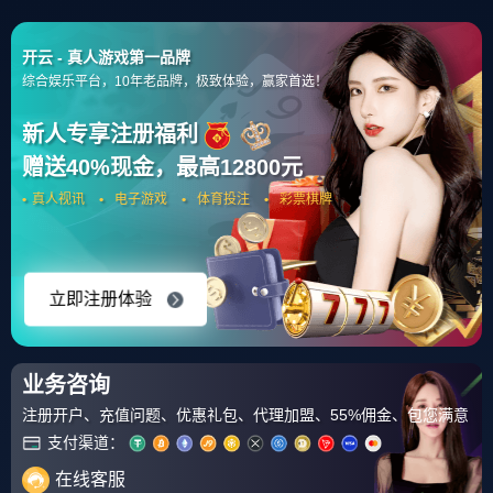
开云下载-巴尔韦德压制级发挥定乾坤，国际
米兰生死战险胜南非劲旅
开云体育
2026-04-24
体坛热度榜
128
0
当终场哨声响起,梅阿查球场的记分牌定格在2-1，整个
米兰城在春夜的寒风中爆发出劫后余生的欢呼，这场被
意大利媒体称为“赛季生死战”的欧冠关键战役，国际米
兰凭借中场核心巴尔韦德统治级的全场压制表现，艰难
战胜了来自南非的黑马球队马梅洛迪日落队，保留了晋
级淘汰赛的最后火种。
赛前,几乎没有人预料到这场比赛会如此艰难，国际米兰
小组赛前三轮仅积3分，此役若再不能全取三分，将基