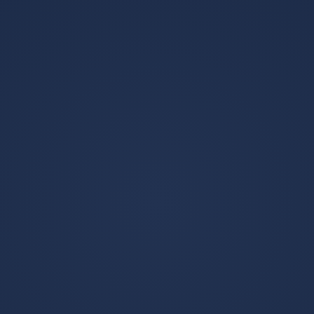
里，创造个人赛季新高；17次对抗赢得12次，均为全场
最高；此外还有2次关键解围和全场最佳的8.9分评分，
这份成绩单完美诠释了何为“压制级发挥”。
“我们知道这场比赛意味着什么，”巴尔韦德在混合采访
区接受采访时，腿上仍敷着冰袋，“对手非常顽强，他
们让我们吃了不少苦头，但在这个球场，在这些球迷面
前，我们没有任何退路，每个人都多跑了一步，多拼了
一次。”
这场胜利让国际米兰在“死亡之组”中重新掌握了自己的
命运，最后一轮，他们只需客场战平即可确保出线，但
对于巴尔韦德和这支国际米兰而言，意义远不止于此。
“这样的比赛会塑造一支球队的性格，”俱乐部传奇萨内
蒂在天空体育的解说席上感慨，“巴尔韦德今晚展现的
不仅是技术，更是一种责任和担当，在球队最困难的时